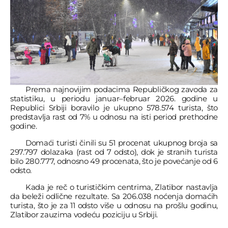
Prema najnovijim podacima Republičkog zavoda za
statistiku, u periodu januar–februar 2026. godine u
Republici Srbiji boravilo je ukupno 578.574 turista, što
predstavlja rast od 7% u odnosu na isti period prethodne
godine.
Domaći turisti činili su 51 procenat ukupnog broja sa
297.797 dolazaka (rast od 7 odsto), dok je stranih turista
bilo 280.777, odnosno 49 procenata, što je povećanje od 6
odsto.
Kada je reč o turističkim centrima, Zlatibor nastavlja
da beleži odlične rezultate. Sa 206.038 noćenja domaćih
turista, što je za 11 odsto više u odnosu na prošlu godinu,
Zlatibor zauzima vodeću poziciju u Srbiji.