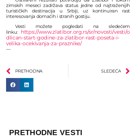
zimskih meseci zadržava status jedne od najtraženijih
turističkih destinacija u Srbiji, uz kontinuiran rast
interesovanja domaćih i stranih gostiju.
Vesti možete pogledati na sledećem
https://www.zlatibor.org.rs/sr/novosti/vesti/o
linku:
dlican-start-godine-za-zlatibor-rast-poseta-i-
velika-ocekivanja-za-praznike/
—
PRETHODNA
SLEDEĆA
PRETHODNE VESTI