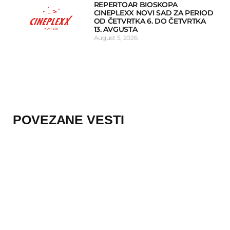
REPERTOAR BIOSKOPA
CINEPLEXX NOVI SAD ZA PERIOD
OD ČETVRTKA 6. DO ČETVRTKA
13. AVGUSTA
August 5, 2026
POVEZANE VESTI
insert_link