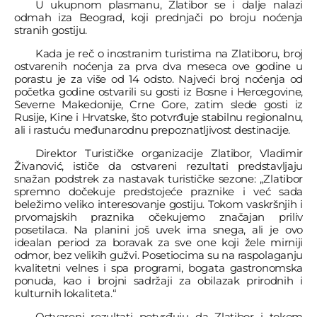
U ukupnom plasmanu, Zlatibor se i dalje nalazi
odmah iza Beograd, koji prednjači po broju noćenja
stranih gostiju.
Kada je reč o inostranim turistima na Zlatiboru, broj
ostvarenih noćenja za prva dva meseca ove godine u
porastu je za više od 14 odsto. Najveći broj noćenja od
početka godine ostvarili su gosti iz Bosne i Hercegovine,
Severne Makedonije, Crne Gore, zatim slede gosti iz
Rusije, Kine i Hrvatske, što potvrđuje stabilnu regionalnu,
ali i rastuću međunarodnu prepoznatljivost destinacije.
Direktor Turističke organizacije Zlatibor, Vladimir
Živanović, ističe da ostvareni rezultati predstavljaju
snažan podstrek za nastavak turističke sezone: „Zlatibor
spremno dočekuje predstojeće praznike i već sada
beležimo veliko interesovanje gostiju. Tokom vaskršnjih i
prvomajskih praznika očekujemo značajan priliv
posetilaca. Na planini još uvek ima snega, ali je ovo
idealan period za boravak za sve one koji žele mirniji
odmor, bez velikih gužvi. Posetiocima su na raspolaganju
kvalitetni velnes i spa programi, bogata gastronomska
ponuda, kao i brojni sadržaji za obilazak prirodnih i
kulturnih lokaliteta.“
Ostvareni rezultati potvrđuju da Zlatibor i tokom