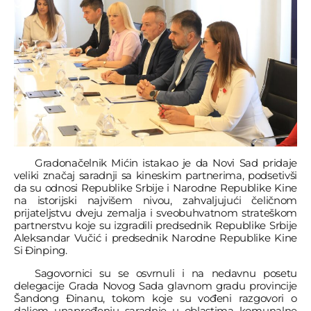
Gradonačelnik Mićin istakao je da Novi Sad pridaje
veliki značaj saradnji sa kineskim partnerima, podsetivši
da su odnosi Republike Srbije i Narodne Republike Kine
na istorijski najvišem nivou, zahvaljujući čeličnom
prijateljstvu dveju zemalja i sveobuhvatnom strateškom
partnerstvu koje su izgradili predsednik Republike Srbije
Aleksandar Vučić i predsednik Narodne Republike Kine
Si Đinping.
Sagovornici su se osvrnuli i na nedavnu posetu
delegacije Grada Novog Sada glavnom gradu provincije
Šandong Đinanu, tokom koje su vođeni razgovori o
daljem unapređenju saradnje u oblastima komunalne