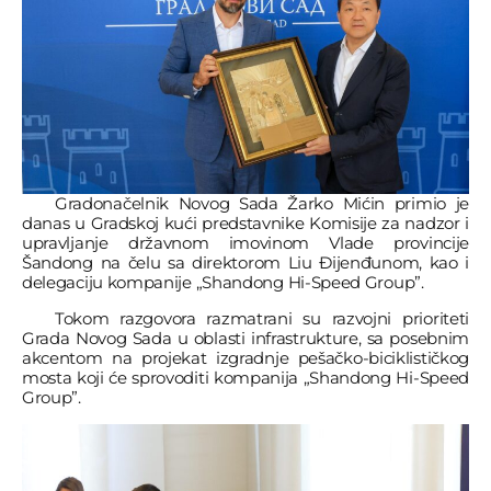
Gradonačelnik Novog Sada Žarko Mićin primio je
danas u Gradskoj kući predstavnike Komisije za nadzor i
upravljanje državnom imovinom Vlade provincije
Šandong na čelu sa direktorom Liu Đijenđunom, kao i
delegaciju kompanije „Shandong Hi-Speed Group”.
Tokom razgovora razmatrani su razvojni prioriteti
Grada Novog Sada u oblasti infrastrukture, sa posebnim
akcentom na projekat izgradnje pešačko-biciklističkog
mosta koji će sprovoditi kompanija „Shandong Hi-Speed
Group”.