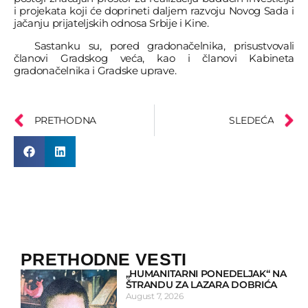
i projekata koji će doprineti daljem razvoju Novog Sada i
jačanju prijateljskih odnosa Srbije i Kine.
Sastanku su, pored gradonačelnika, prisustvovali
članovi Gradskog veća, kao i članovi Kabineta
gradonačelnika i Gradske uprave.
PRETHODNA
SLEDEĆA
PRETHODNE VESTI
„HUMANITARNI PONEDELJAK“ NA
ŠTRANDU ZA LAZARA DOBRIĆA
August 7, 2026