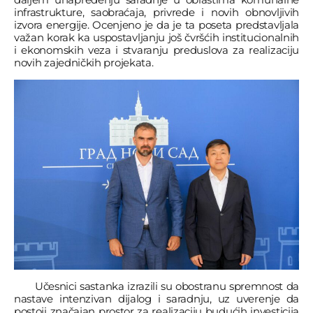
infrastrukture, saobraćaja, privrede i novih obnovljivih
izvora energije. Ocenjeno je da je ta poseta predstavljala
važan korak ka uspostavljanju još čvršćih institucionalnih
i ekonomskih veza i stvaranju preduslova za realizaciju
novih zajedničkih projekata.
Učesnici sastanka izrazili su obostranu spremnost da
nastave intenzivan dijalog i saradnju, uz uverenje da
postoji značajan prostor za realizaciju budućih investicija